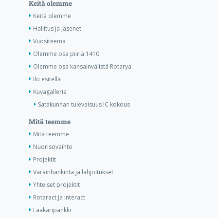
Keitä olemme
Keitä olemme
Hallitus ja jäsenet
Vuositeema
Olemme osa piiriä 1410
Olemme osa kansainvälistä Rotarya
Ilo esitellä
Kuvagalleria
Satakunnan tulevaisuus IC kokous
Mitä teemme
Mitä teemme
Nuorisovaihto
Projektit
Varainhankinta ja lahjoitukset
Yhteiset projektit
Rotaract ja Interact
Lääkäripankki