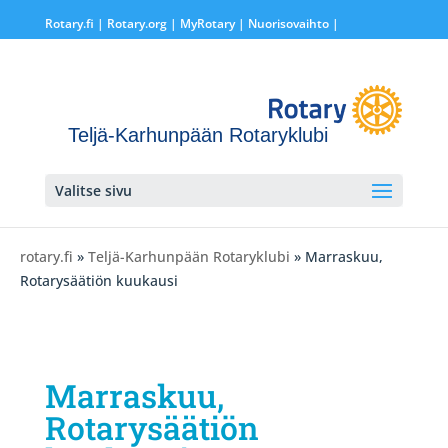
Rotary.fi
|
Rotary.org
|
MyRotary |
Nuorisovaihto
|
Teljä-Karhunpään Rotaryklubi
Valitse sivu
rotary.fi
»
Teljä-Karhunpään Rotaryklubi
» Marraskuu,
Rotarysäätiön kuukausi
Marraskuu,
Rotarysäätiön