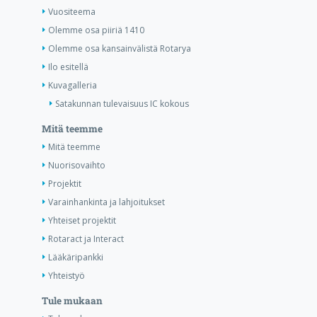
Vuositeema
Olemme osa piiriä 1410
Olemme osa kansainvälistä Rotarya
Ilo esitellä
Kuvagalleria
Satakunnan tulevaisuus IC kokous
Mitä teemme
Mitä teemme
Nuorisovaihto
Projektit
Varainhankinta ja lahjoitukset
Yhteiset projektit
Rotaract ja Interact
Lääkäripankki
Yhteistyö
Tule mukaan