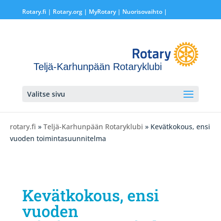
Rotary.fi
|
Rotary.org
|
MyRotary |
Nuorisovaihto
|
Teljä-Karhunpään Rotaryklubi
Valitse sivu
rotary.fi
»
Teljä-Karhunpään Rotaryklubi
» Kevätkokous, ensi
vuoden toimintasuunnitelma
Kevätkokous, ensi
vuoden