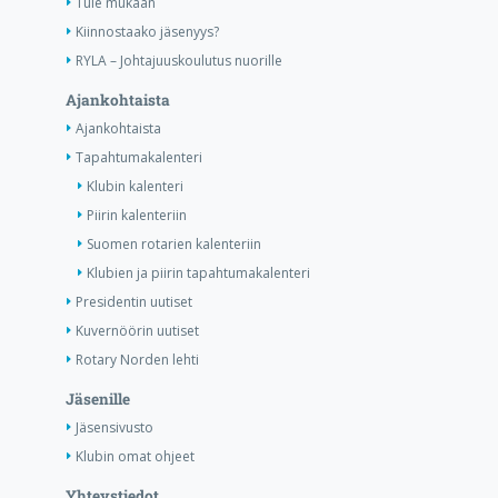
Tule mukaan
Kiinnostaako jäsenyys?
RYLA – Johtajuuskoulutus nuorille
Ajankohtaista
Ajankohtaista
Tapahtumakalenteri
Klubin kalenteri
Piirin kalenteriin
Suomen rotarien kalenteriin
Klubien ja piirin tapahtumakalenteri
Presidentin uutiset
Kuvernöörin uutiset
Rotary Norden lehti
Jäsenille
Jäsensivusto
Klubin omat ohjeet
Yhteystiedot