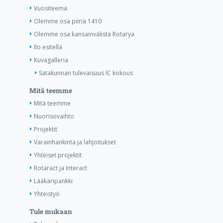
Vuositeema
Olemme osa piiriä 1410
Olemme osa kansainvälistä Rotarya
Ilo esitellä
Kuvagalleria
Satakunnan tulevaisuus IC kokous
Mitä teemme
Mitä teemme
Nuorisovaihto
Projektit
Varainhankinta ja lahjoitukset
Yhteiset projektit
Rotaract ja Interact
Lääkäripankki
Yhteistyö
Tule mukaan