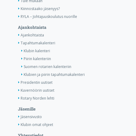
Tule mukaan
Kiinnostaako jäsenyys?
RYLA – Johtajuuskoulutus nuorille
Ajankohtaista
Ajankohtaista
Tapahtumakalenteri
Klubin kalenteri
Piirin kalenteriin
Suomen rotarien kalenteriin
Klubien ja piirin tapahtumakalenteri
Presidentin uutiset
Kuvernöörin uutiset
Rotary Norden lehti
Jäsenille
Jäsensivusto
Klubin omat ohjeet
Yhteystiedot