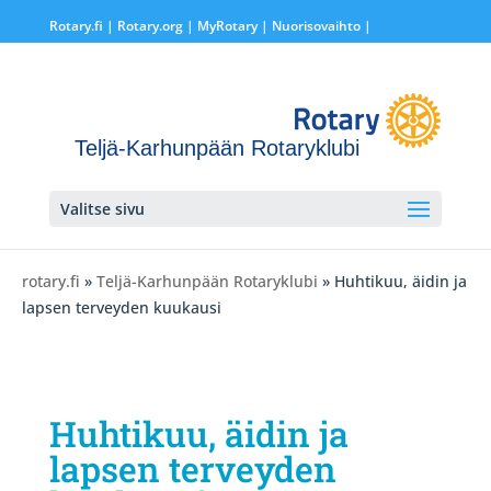
Rotary.fi
|
Rotary.org
|
MyRotary |
Nuorisovaihto
|
Teljä-Karhunpään Rotaryklubi
Valitse sivu
rotary.fi
»
Teljä-Karhunpään Rotaryklubi
» Huhtikuu, äidin ja
lapsen terveyden kuukausi
Huhtikuu, äidin ja
lapsen terveyden