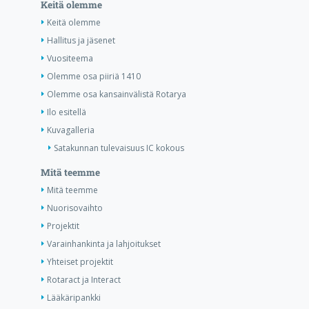
Keitä olemme
Keitä olemme
Hallitus ja jäsenet
Vuositeema
Olemme osa piiriä 1410
Olemme osa kansainvälistä Rotarya
Ilo esitellä
Kuvagalleria
Satakunnan tulevaisuus IC kokous
Mitä teemme
Mitä teemme
Nuorisovaihto
Projektit
Varainhankinta ja lahjoitukset
Yhteiset projektit
Rotaract ja Interact
Lääkäripankki