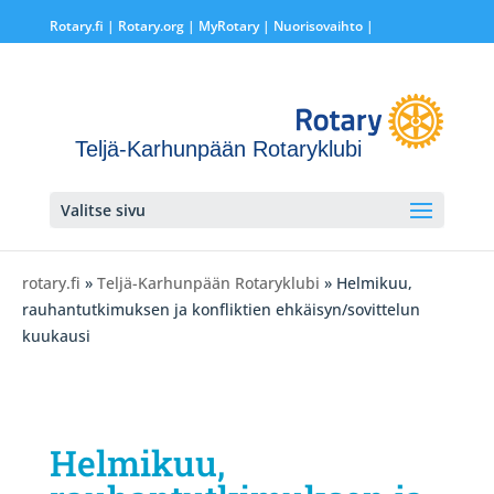
Rotary.fi
|
Rotary.org
|
MyRotary |
Nuorisovaihto
|
Teljä-Karhunpään Rotaryklubi
Valitse sivu
rotary.fi
»
Teljä-Karhunpään Rotaryklubi
» Helmikuu,
rauhantutkimuksen ja konfliktien ehkäisyn/sovittelun
kuukausi
Helmikuu,