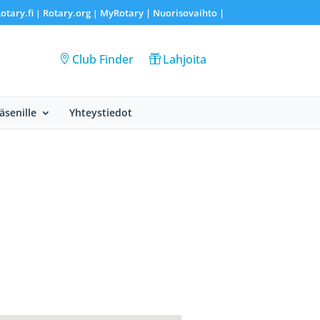
otary.fi
Rotary.org
MyRotary |
Nuorisovaihto
|
|
|
Club Finder
Lahjoita
Jäsenille
Yhteystiedot