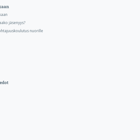
kaan
kaan
aako jäsenyys?
ohtajuuskoulutus nuorille
edot