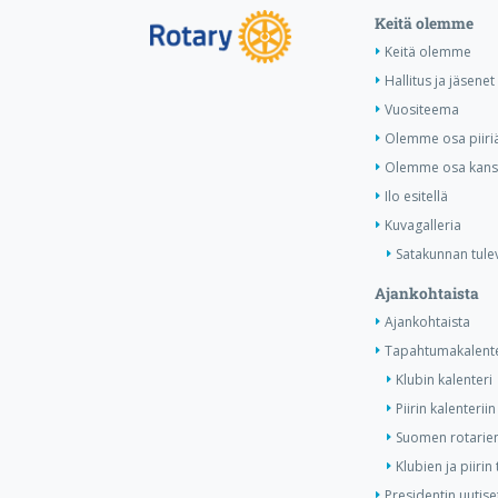
Keitä olemme
Keitä olemme
Hallitus ja jäsenet
Vuositeema
Olemme osa piiri
Olemme osa kansa
Ilo esitellä
Kuvagalleria
Satakunnan tule
Ajankohtaista
Ajankohtaista
Tapahtumakalente
Klubin kalenteri
Piirin kalenteriin
Suomen rotarien
Klubien ja piiri
Presidentin uutise