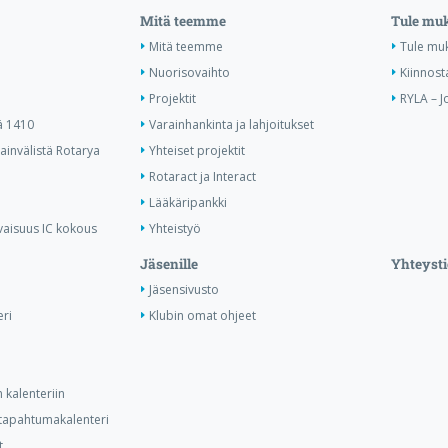
Mitä teemme
Tule mu
Mitä teemme
Tule mu
Nuorisovaihto
Kiinnost
Projektit
RYLA – J
ä 1410
Varainhankinta ja lahjoitukset
invälistä Rotarya
Yhteiset projektit
Rotaract ja Interact
Lääkäripankki
vaisuus IC kokous
Yhteistyö
Jäsenille
Yhteysti
Jäsensivusto
ri
Klubin omat ohjeet
 kalenteriin
n tapahtumakalenteri
t