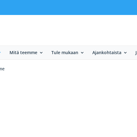
Mitä teemme
Tule mukaan
Ajankohtaista
me
e