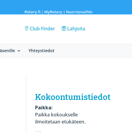
Rotary.fi
MyRotary |
Nuorisovaihto
|
Club Finder
Lahjoita
Jäsenille
Yhteystiedot
Kokoontumistiedot
Paikka:
Paikka kokoukselle
ilmoitetaan etukäteen.