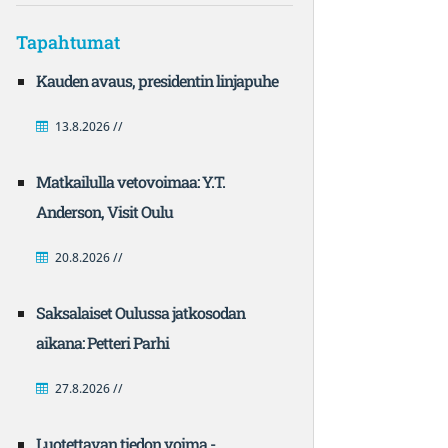
Tapahtumat
Kauden avaus, presidentin linjapuhe
13.8.2026 //
Matkailulla vetovoimaa: Y.T.
Anderson, Visit Oulu
20.8.2026 //
Saksalaiset Oulussa jatkosodan
aikana: Petteri Parhi
27.8.2026 //
Luotettavan tiedon voima -