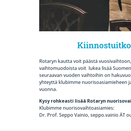
Kiinnostuitko
Rotaryn kautta voit päästä vuosivaihtoon, 
vaihtomuodoista voit
lukea lisää Suome
seuraavan vuoden vaihtoihin on hakuvuott
yhteyttä klubimme nuorisoasiamieheen j
vuonna.
Kysy rohkeasti lisää Rotaryn nuorisova
Klubimme nuorisovaihtoasiamies:
Dr. Prof. Seppo Vainio,
seppo.vainio ÄT ou