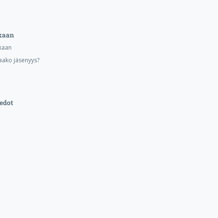
kaan
kaan
aako jäsenyys?
edot