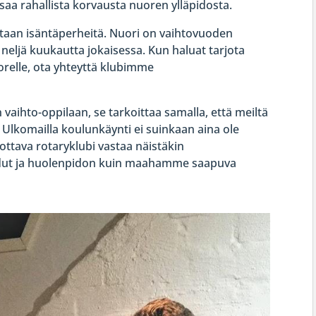
saa rahallista korvausta nuoren ylläpidosta.
vitaan isäntäperheitä. Nuori on vaihtovuoden
neljä kuukautta jokaisessa. Kun haluat tarjota
relle, ota yhteyttä klubimme
vaihto-oppilaan, se tarkoittaa samalla, että meiltä
 Ulkomailla koulunkäynti ei suinkaan aina ole
ottava rotaryklubi vastaa näistäkin
edut ja huolenpidon kuin maahamme saapuva