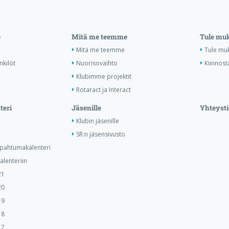
e
Mitä me teemme
Tule mu
Mitä me teemme
Tule mu
nkilöt
Nuorisovaihto
Kiinnost
Klubimme projektit
Rotaract ja Interact
teri
Jäsenille
Yhteysti
Klubin jäsenille
SR:n jäsensivusto
tapahtumakalenteri
lenteriin
21
20
19
18
17