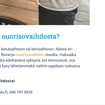
 nuorisovaihdosta?
kesävaihtoon tai leirivaihtoon. Näistä eri
n Rotaryn
nuorisovaihdon
sivuilta.
Hakuaika
a edeltävänä syksynä. Jos kiinnostuit, ota
a kysy lähetämmekö vaihto-oppilaan tulevana
ihdosta!
lu.fi, 040 747 0939