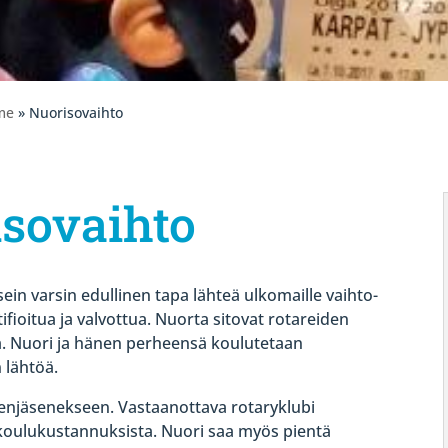
me
» Nuorisovaihto
sovaihto
ein varsin edullinen tapa lähteä ulkomaille vaihto-
fioitua ja valvottua. Nuorta sitovat rotareiden
ta. Nuori ja hänen perheensä koulutetaan
 lähtöä.
enjäsenekseen. Vastaanottava rotaryklubi
koulukustannuksista. Nuori saa myös pientä