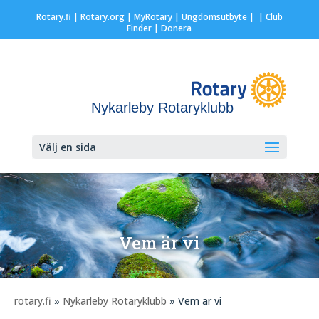
Rotary.fi
|
Rotary.org
|
MyRotary |
Ungdomsutbyte
|
| Club
Finder
| Donera
Nykarleby Rotaryklubb
Välj en sida
Vem är vi
rotary.fi
»
Nykarleby Rotaryklubb
» Vem är vi