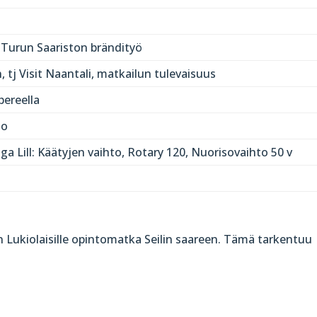
, Turun Saariston brändityö
, tj Visit Naantali, matkailun tulevaisuus
ereella
io
nga Lill: Käätyjen vaihto, Rotary 120, Nuorisovaihto 50 v
in Lukiolaisille opintomatka Seilin saareen. Tämä tarkentuu