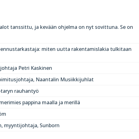
alot tanssittu, ja kevään ohjelma on nyt sovittuna. Se on
ennustarkastaja: miten uutta rakentamislakia tulkitaan
johtaja Petri Kaskinen
oimitusjohtaja, Naantalin Musiikkijuhlat
Rotaryn rauhantyö
 merimies pappina maalla ja merillä
röm
n, myyntijohtaja, Sunborn