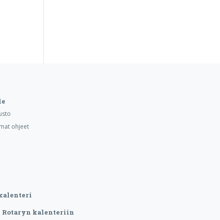
le
usto
mat ohjeet
kalenteri
Rotaryn kalenteriin