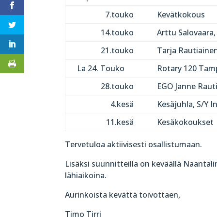
7.touko
Kevätkokous
14.touko
Arttu Salovaara
21.touko
Tarja Rautiainen
La 24. Touko
Rotary 120 Tamp
28.touko
EGO Janne Raut
4.kesä
Kesäjuhla, S/Y I
11.kesä
Kesäkokoukset
Tervetuloa aktiivisesti osallistumaan.
Lisäksi suunnitteilla on keväällä Naantal
lähiaikoina.
Aurinkoista kevättä toivottaen,
Timo Tirri