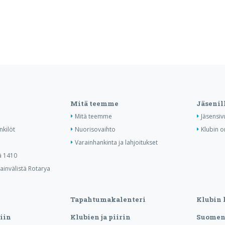
Mitä teemme
Jäsenil
Mitä teemme
Jäsensiv
nkilöt
Nuorisovaihto
Klubin o
Varainhankinta ja lahjoitukset
ä 1410
invälistä Rotarya
Tapahtumakalenteri
Klubin 
iin
Klubien ja piirin
Suomen 