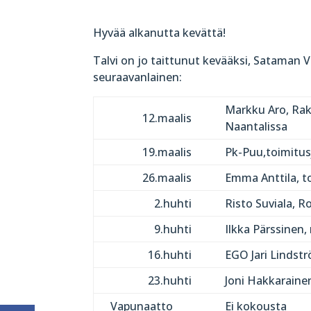
Hyvää alkanutta kevättä!
Talvi on jo taittunut kevääksi, Sataman V
seuraavanlainen:
Markku Aro, Rak
12.maalis
Naantalissa
19.maalis
Pk-Puu,toimitus
26.maalis
Emma Anttila, t
2.huhti
Risto Suviala, 
9.huhti
Ilkka Pärssinen,
16.huhti
EGO Jari Lindst
23.huhti
Joni Hakkaraine
Vapunaatto
Ei kokousta