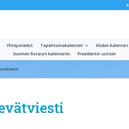
R
Yhteystiedot
Tapahtumakalenteri
Klubin kalenteri
Suomen Rotaryn kalenteriin
Presidentin uutiset
evätviesti
evätviesti