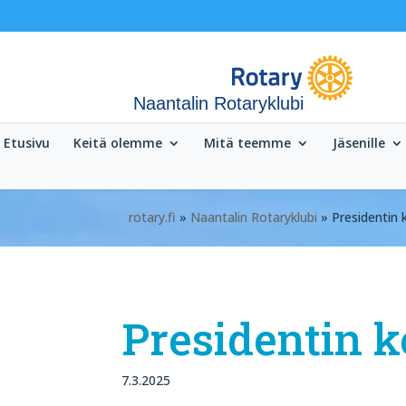
Naantalin Rotaryklubi
Etusivu
Keitä olemme
Mitä teemme
Jäsenille
rotary.fi
»
Naantalin Rotaryklubi
» Presidentin k
Presidentin k
7.3.2025