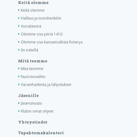
Keitä olemme
Keitä olemme
Hallitus ja toimihenkilöt
Vuositeema
Olemme osa piiriä 1410
Olemme osa kansainvälistä Rotarya
Ilo esitellä
Mitä teemme
Mitä teemme
Nuorisovaihto
Varainhankinta ja lahjoitukset
Jäsenille
Jäsensivusto
Klubin omat ohjeet
Yhteystiedot
Tapahtumakalenteri