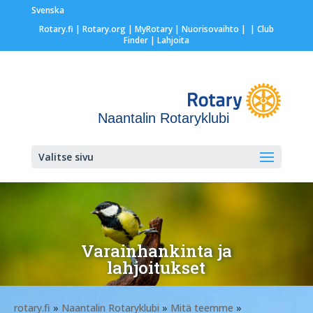
Svenska
Rotary.fi
|
Rotary.org
|
MyRotary |
Nuorisovaihto
|
| Club
Finder
| Lahjoita
Naantalin Rotaryklubi
Valitse sivu
Varainhankinta ja
lahjoitukset
rotary.fi
»
Naantalin Rotaryklubi
»
Mitä teemme
»