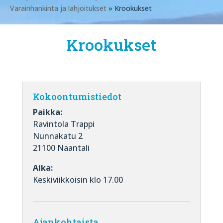
Varainhankinta ja lahjoitukset
» Krookukset
Krookukset
Kokoontumistiedot
Paikka:
Ravintola Trappi
Nunnakatu 2
21100 Naantali
Aika:
Keskiviikkoisin klo 17.00
Ajankohtaista