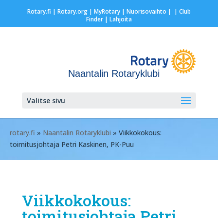
Rotary.fi
|
Rotary.org
|
MyRotary |
Nuorisovaihto
|
| Club
Finder
| Lahjoita
Naantalin Rotaryklubi
Valitse sivu
rotary.fi
»
Naantalin Rotaryklubi
» Viikkokokous:
toimitusjohtaja Petri Kaskinen, PK-Puu
Viikkokokous:
toimitusjohtaja Petri