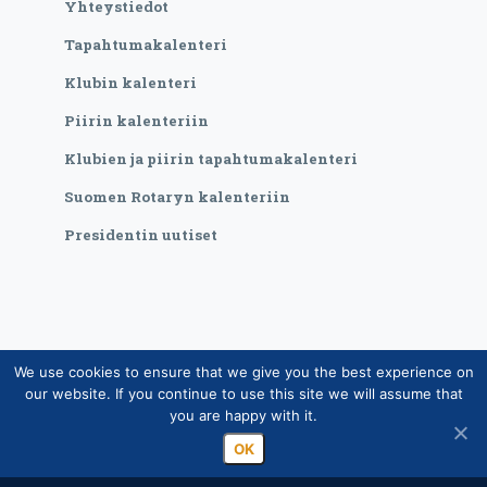
Yhteystiedot
Tapahtumakalenteri
Klubin kalenteri
Piirin kalenteriin
Klubien ja piirin tapahtumakalenteri
Suomen Rotaryn kalenteriin
Presidentin uutiset
We use cookies to ensure that we give you the best experience on
Copyright © Suomen Rotarypalvelu ry 2026 |
our website. If you continue to use this site we will assume that
Jäsentietojärjestelmän tietosuojaseloste
|
Henkilötietojen
you are happy with it.
käsittely Rotarytoiminnassa
OK