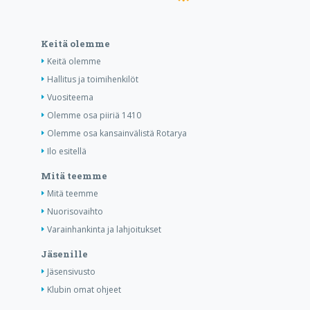
Keitä olemme
Keitä olemme
Hallitus ja toimihenkilöt
Vuositeema
Olemme osa piiriä 1410
Olemme osa kansainvälistä Rotarya
Ilo esitellä
Mitä teemme
Mitä teemme
Nuorisovaihto
Varainhankinta ja lahjoitukset
Jäsenille
Jäsensivusto
Klubin omat ohjeet