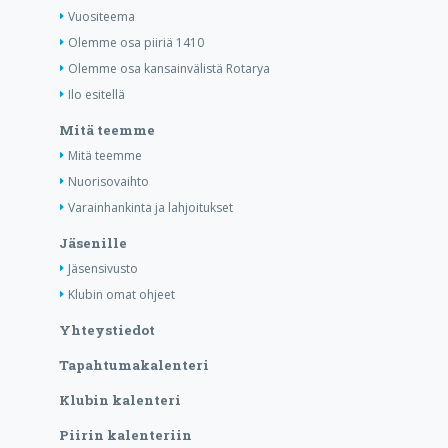
Vuositeema
Olemme osa piiriä 1410
Olemme osa kansainvälistä Rotarya
Ilo esitellä
Mitä teemme
Mitä teemme
Nuorisovaihto
Varainhankinta ja lahjoitukset
Jäsenille
Jäsensivusto
Klubin omat ohjeet
Yhteystiedot
Tapahtumakalenteri
Klubin kalenteri
Piirin kalenteriin