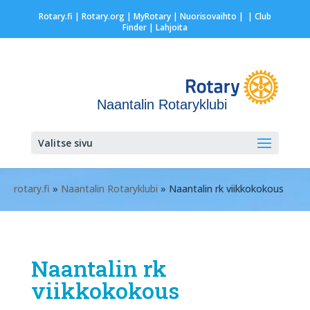
Rotary.fi
|
Rotary.org
|
MyRotary |
Nuorisovaihto
|
| Club
Finder
| Lahjoita
Naantalin Rotaryklubi
Valitse sivu
rotary.fi
»
Naantalin Rotaryklubi
» Naantalin rk viikkokokous
Naantalin rk
viikkokokous