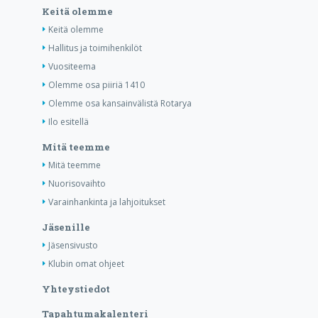
Keitä olemme
Keitä olemme
Hallitus ja toimihenkilöt
Vuositeema
Olemme osa piiriä 1410
Olemme osa kansainvälistä Rotarya
Ilo esitellä
Mitä teemme
Mitä teemme
Nuorisovaihto
Varainhankinta ja lahjoitukset
Jäsenille
Jäsensivusto
Klubin omat ohjeet
Yhteystiedot
Tapahtumakalenteri