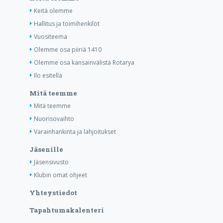
Keitä olemme
Hallitus ja toimihenkilöt
Vuositeema
Olemme osa piiriä 1410
Olemme osa kansainvälistä Rotarya
Ilo esitellä
Mitä teemme
Mitä teemme
Nuorisovaihto
Varainhankinta ja lahjoitukset
Jäsenille
Jäsensivusto
Klubin omat ohjeet
Yhteystiedot
Tapahtumakalenteri