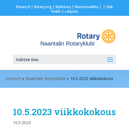
Rotary.fi
|
Rotary.org
|
MyRotary |
Nuorisovaihto
|
| Club
Finder
| Lahjoita
Naantalin Rotaryklubi
Valitse sivu
rotary.fi
»
Naantalin Rotaryklubi
» 10.5.2023 viikkokokous
10.5.2023 viikkokokous
10.5.2023