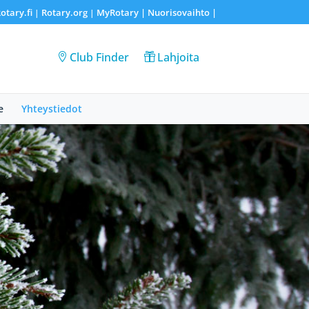
otary.fi
Rotary.org
MyRotary |
Nuorisovaihto
|
|
|
Club Finder
Lahjoita
e
Yhteystiedot