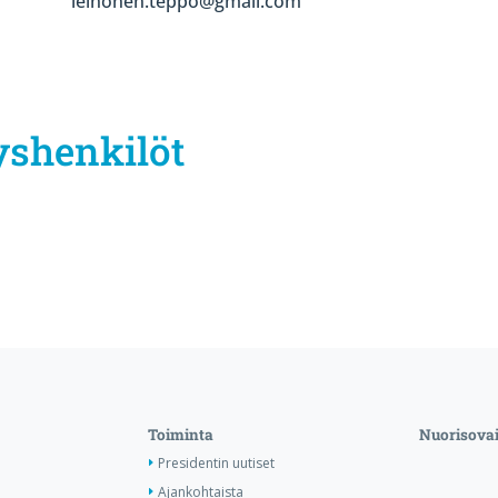
leinonen.teppo@gmail.com
yshenkilöt
Toiminta
Nuorisova
Presidentin uutiset
Ajankohtaista