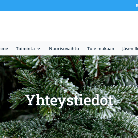
R
imme
Toiminta
Nuorisovaihto
Tule mukaan
Jäsenill
Yhteystiedot