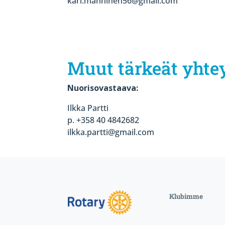
kari.manninen56@gmail.com
Muut tärkeät yhte
Nuorisovastaava:
Ilkka Partti
p. +358 40 4842682
ilkka.partti@gmail.com
Klubimme