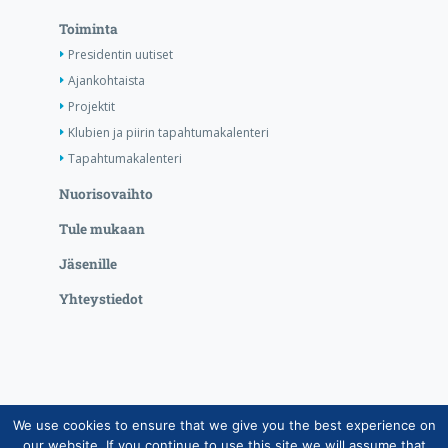
Toiminta
Presidentin uutiset
Ajankohtaista
Projektit
Klubien ja piirin tapahtumakalenteri
Tapahtumakalenteri
Nuorisovaihto
Tule mukaan
Jäsenille
Yhteystiedot
We use cookies to ensure that we give you the best experience on
Copyright © Suomen Rotarypalvelu ry 2026 |
our website. If you continue to use this site we will assume that