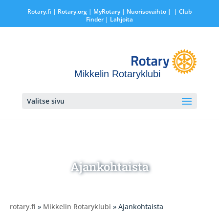
Rotary.fi
|
Rotary.org
|
MyRotary |
Nuorisovaihto
|
| Club
Finder
| Lahjoita
Mikkelin Rotaryklubi
Valitse sivu
Ajankohtaista
rotary.fi
»
Mikkelin Rotaryklubi
» Ajankohtaista