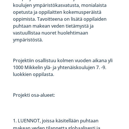
koulujen ympäristökasvatusta, monialaista
opetusta ja oppilaitten kokemusperäistä
oppimista. Tavoitteena on lisätä oppilaiden
puhtaan makean veden tietämystä ja
vastuullistaa nuoret huolehtimaan
ympäristöstä.
Projektiin osallistuu kolmen vuoden aikana yli
1000 Mikkelin ylä- ja yhtenäiskoulujen 7. -9.
luokkien oppilasta.
Projekti osa-alueet:
LUENNOT, joissa käsitellään puhtaan
makean veden tilannetta globaalisesti ja