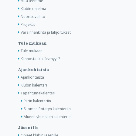
Mitä teemme
Klubin ohjelma
Nuorisovaihto
Projektit
Varainhankinta ja lahjoitukset
Tule mukaan
Tule mukaan
Kiinnostaako jäsenyys?
Ajankohtaista
Ajankohtaista
Klubin kalenteri
Tapahtumakalenteri
Piirin kalenteriin
Suomen Rotaryn kalenteriin
Alueen yhteiseen kalenteriin
Jäsenille
Ohjeet klubin jäsenille