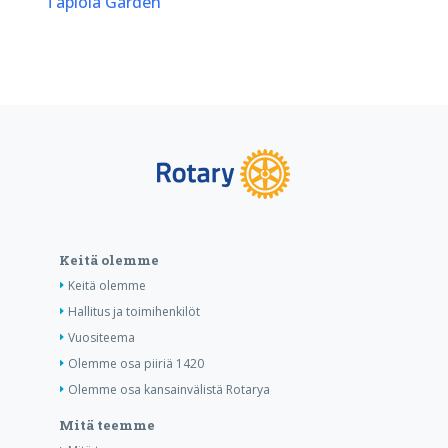
Tapiola Garden
Keitä olemme
Keitä olemme
Hallitus ja toimihenkilöt
Vuositeema
Olemme osa piiriä 1420
Olemme osa kansainvälistä Rotarya
Mitä teemme