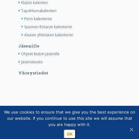
Klubin kalenteri
Tapahtumakalenteri
Piirin kalenteriin
Suomen Rotaryn kalenteriin
Alueen yhteiseen kalenteriin
Jäsenille
Ohjeet klubin jäsenille
Jäsensivusto
Yhteystiedot
We use cookies to ensure that we give you the best experience on
Copyright © Suomen Rotarypalvelu ry 2026 |
our website. If you continue to use this site we will assume that
Jäsentietojärjestelmän tietosuojaseloste
|
Henkilötietojen
you are happy with it.
käsittely Rotarytoiminnassa
OK