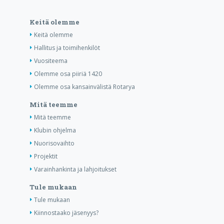
Keitä olemme
Keitä olemme
Hallitus ja toimihenkilöt
Vuositeema
Olemme osa piiriä 1420
Olemme osa kansainvälistä Rotarya
Mitä teemme
Mitä teemme
Klubin ohjelma
Nuorisovaihto
Projektit
Varainhankinta ja lahjoitukset
Tule mukaan
Tule mukaan
Kiinnostaako jäsenyys?