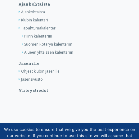
Ajankohtaista
Ajankohtaista
Klubin kalenteri
Tapahtumakalenteri
Piirin kalenteriin
Suomen Rotaryn kalenteriin
Alueen yhteiseen kalenteriin
Jäsenille
Ohjeet klubin jäsenille
Jäsensivusto
Yhteystiedot
We use cookies to ensure that we give you the best experience on
Copyright © Suomen Rotarypalvelu ry 2026 |
our website. If you continue to use this site we will assume that
Jäsentietojärjestelmän tietosuojaseloste
|
Henkilötietojen