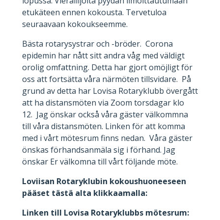
lopussa. Vierailijoita pyydän ilmoittautumaan
etukäteen ennen kokousta. Tervetuloa
seuraavaan kokoukseemme.
Bästa rotarysystrar och -bröder. Corona
epidemin har nått sitt andra våg med väldigt
orolig omfattning. Detta har gjort omöjligt för
oss att fortsätta våra närmöten tillsvidare. På
grund av detta har Lovisa Rotaryklubb övergått
att ha distansmöten via Zoom torsdagar klo
12. Jag önskar också våra gäster välkommna
till våra distansmöten. Linken för att komma
med i vårt mötesrum finns nedan. Våra gäster
önskas förhandsanmäla sig i förhand. Jag
önskar Er välkomna till vårt följande möte.
Loviisan Rotaryklubin kokoushuoneeseen
pääset tästä alta klikkaamalla:
Linken till Lovisa Rotaryklubbs mötesrum: