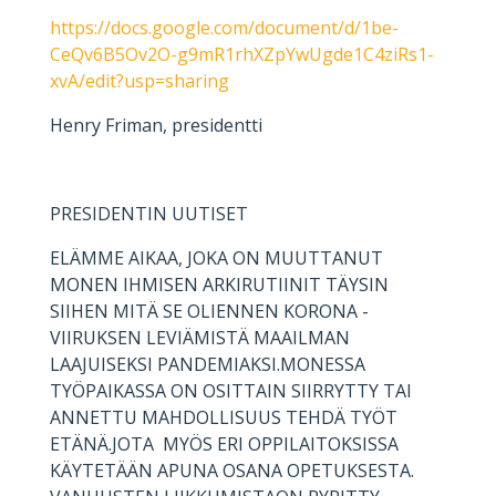
https://docs.google.com/document/d/1be-
CeQv6B5Ov2O-g9mR1rhXZpYwUgde1C4ziRs1-
xvA/edit?usp=sharing
Henry Friman, presidentti
PRESIDENTIN UUTISET
ELÄMME AIKAA, JOKA ON MUUTTANUT
MONEN IHMISEN ARKIRUTIINIT TÄYSIN
SIIHEN MITÄ SE OLIENNEN KORONA -
VIIRUKSEN LEVIÄMISTÄ MAAILMAN
LAAJUISEKSI PANDEMIAKSI.MONESSA
TYÖPAIKASSA ON OSITTAIN SIIRRYTTY TAI
ANNETTU MAHDOLLISUUS TEHDÄ TYÖT
ETÄNÄ.JOTA MYÖS ERI OPPILAITOKSISSA
KÄYTETÄÄN APUNA OSANA OPETUKSESTA.