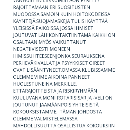
VANHUSTEN LIIKKUMISTAON PYRITTY
RAJOITTAMAAN ERI SUOSITUSTEN
MUODOSSA SAMOIN KUIN HOITOKODEISSA
KÄYNTEJÄ.SUOJAMASKEJA TULISI KÄYTTÄÄ
YLEISISSÄ PAIKOISSA JOSSA IHMISET
JOUTUVAT LÄHIKONTAKTIINTÄMÄ KAIKKI ON
OSALTAAN MYÖS VAIKUTTANUT
NEGATIIVISESTI MONEEN
IHMISSUHTEESEENJONKA SEURAUKSENA
PERHEVÄKIVALLAT JA PSYYKKISET OIREET
OVAT LISÄÄNTYNEET.OMASSA KLUBISSAMME
OLEMME VIIME AIKOINA PANNEET
HUOLESTUNEINA MERKILLE,
ETTÄRAJOITTEISTA JA RISKIRYHMÄÄN
KUULUVANA MONI ROTARISISAR JA -VELI ON
JOUTUNUT JÄÄMÄÄNPOIS YHTEISISTÄ
KOKOUKSISTAMME. TÄMÄN JOHDOSTA
OLEMME VALMISTELEMASSA
MAHDOLLISUUTTA OSALLISTUA KOKOUKSIIN