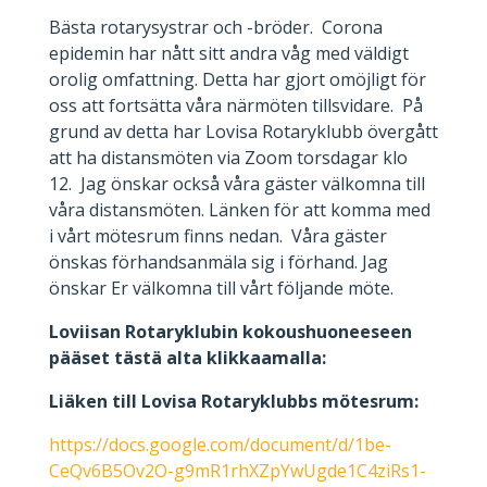
Bästa rotarysystrar och -bröder. Corona
epidemin har nått sitt andra våg med väldigt
orolig omfattning. Detta har gjort omöjligt för
oss att fortsätta våra närmöten tillsvidare. På
grund av detta har Lovisa Rotaryklubb övergått
att ha distansmöten via Zoom torsdagar klo
12. Jag önskar också våra gäster välkomna till
våra distansmöten. Länken för att komma med
i vårt mötesrum finns nedan. Våra gäster
önskas förhandsanmäla sig i förhand. Jag
önskar Er välkomna till vårt följande möte.
Loviisan Rotaryklubin kokoushuoneeseen
pääset tästä alta klikkaamalla:
Liäken till Lovisa Rotaryklubbs mötesrum:
https://docs.google.com/document/d/1be-
CeQv6B5Ov2O-g9mR1rhXZpYwUgde1C4ziRs1-