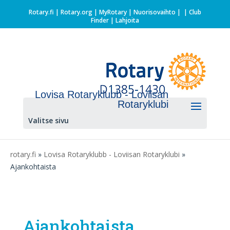
Rotary.fi
|
Rotary.org
|
MyRotary |
Nuorisovaihto
|
| Club
Finder
| Lahjoita
Lovisa Rotaryklubb - Loviisan
Rotaryklubi
Valitse sivu
rotary.fi
»
Lovisa Rotaryklubb - Loviisan Rotaryklubi
»
Ajankohtaista
Ajankohtaista