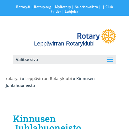
Rotary.fi
|
Rotary.org
|
MyRotary |
Nuorisovaihto
|
| Club
Finder
| Lahjoita
Leppävirran Rotaryklubi
Valitse sivu
rotary.fi
»
Leppävirran Rotaryklubi
» Kinnusen
Juhlahuoneisto
Kinnusen
Juhlahuoneisto