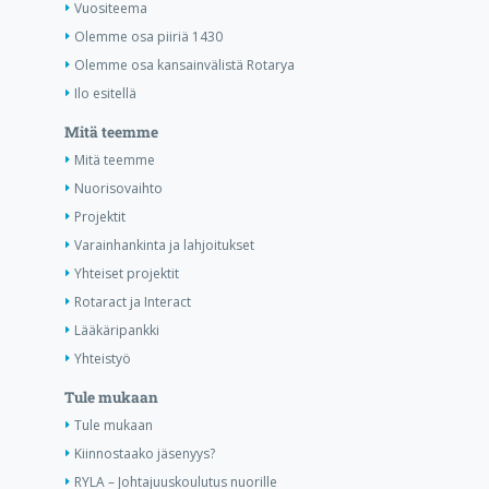
Vuositeema
Olemme osa piiriä 1430
Olemme osa kansainvälistä Rotarya
Ilo esitellä
Mitä teemme
Mitä teemme
Nuorisovaihto
Projektit
Varainhankinta ja lahjoitukset
Yhteiset projektit
Rotaract ja Interact
Lääkäripankki
Yhteistyö
Tule mukaan
Tule mukaan
Kiinnostaako jäsenyys?
RYLA – Johtajuuskoulutus nuorille