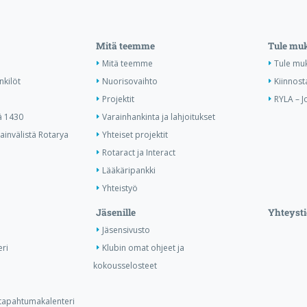
Mitä teemme
Tule mu
Mitä teemme
Tule mu
nkilöt
Nuorisovaihto
Kiinnost
Projektit
RYLA – J
ä 1430
Varainhankinta ja lahjoitukset
invälistä Rotarya
Yhteiset projektit
Rotaract ja Interact
Lääkäripankki
Yhteistyö
Jäsenille
Yhteysti
Jäsensivusto
ri
Klubin omat ohjeet ja
kokousselosteet
n tapahtumakalenteri