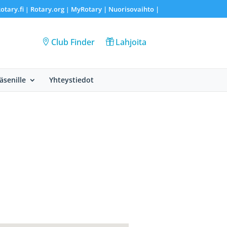
otary.fi
Rotary.org
MyRotary |
Nuorisovaihto
|
|
|
Club Finder
Lahjoita
Jäsenille
Yhteystiedot