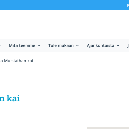
R
Mitä teemme
Tule mukaan
Ajankohtaista
ta Muistathan kai
n kai