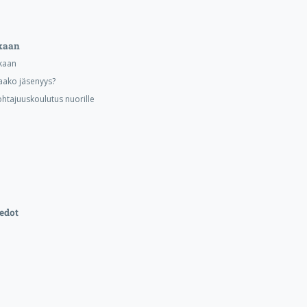
kaan
kaan
aako jäsenyys?
ohtajuuskoulutus nuorille
edot