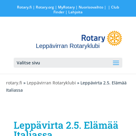
Rotary.fi
|
Rotary.org
|
MyRotary |
Nuorisovaihto
|
| Club
Finder
| Lahjoita
Leppävirran Rotaryklubi
Valitse sivu
rotary.fi
»
Leppävirran Rotaryklubi
» Leppävirta 2.5. Elämää
Italiassa
Leppävirta 2.5. Elämää
Italiassa