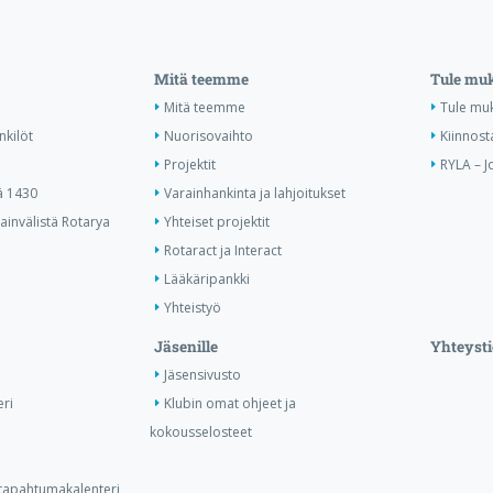
Mitä teemme
Tule mu
Mitä teemme
Tule mu
nkilöt
Nuorisovaihto
Kiinnost
Projektit
RYLA – J
ä 1430
Varainhankinta ja lahjoitukset
invälistä Rotarya
Yhteiset projektit
Rotaract ja Interact
Lääkäripankki
Yhteistyö
Jäsenille
Yhteysti
Jäsensivusto
ri
Klubin omat ohjeet ja
kokousselosteet
n tapahtumakalenteri