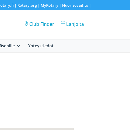
otary.fi
Rotary.org
MyRotary |
Nuorisovaihto
|
|
|
Club Finder
Lahjoita
Jäsenille
Yhteystiedot