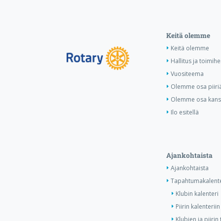
Keitä olemme
Keitä olemme
Hallitus ja toimihe
Vuositeema
Olemme osa piiri
Olemme osa kansa
Ilo esitellä
Ajankohtaista
Ajankohtaista
Tapahtumakalente
Klubin kalenteri
Piirin kalenteriin
Klubien ja piiri