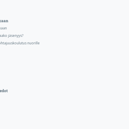
kaan
kaan
aako jäsenyys?
ohtajuuskoulutus nuorille
edot