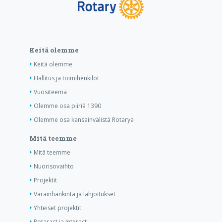
Keitä olemme
Keitä olemme
Hallitus ja toimihenkilöt
Vuositeema
Olemme osa piiriä 1390
Olemme osa kansainvälistä Rotarya
Mitä teemme
Mitä teemme
Nuorisovaihto
Projektit
Varainhankinta ja lahjoitukset
Yhteiset projektit
Rotaract ja Interact