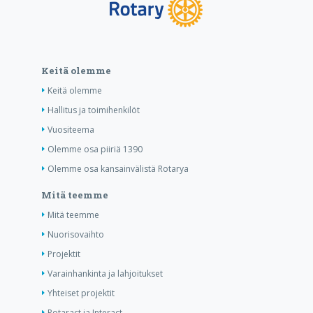
Keitä olemme
Keitä olemme
Hallitus ja toimihenkilöt
Vuositeema
Olemme osa piiriä 1390
Olemme osa kansainvälistä Rotarya
Mitä teemme
Mitä teemme
Nuorisovaihto
Projektit
Varainhankinta ja lahjoitukset
Yhteiset projektit
Rotaract ja Interact