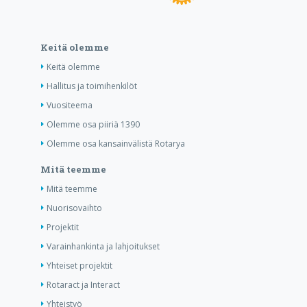
Keitä olemme
Keitä olemme
Hallitus ja toimihenkilöt
Vuositeema
Olemme osa piiriä 1390
Olemme osa kansainvälistä Rotarya
Mitä teemme
Mitä teemme
Nuorisovaihto
Projektit
Varainhankinta ja lahjoitukset
Yhteiset projektit
Rotaract ja Interact
Yhteistyö