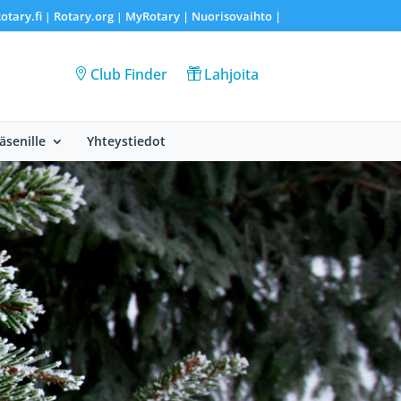
otary.fi
Rotary.org
MyRotary |
Nuorisovaihto
|
|
|
Club Finder
Lahjoita
Jäsenille
Yhteystiedot