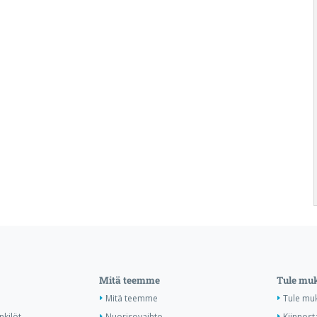
Mitä teemme
Tule mu
Mitä teemme
Tule mu
nkilöt
Nuorisovaihto
Kiinnost