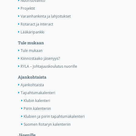
Nuorisovaihto
Projektit
Varainhankinta ja lahjoitukset
Rotaract ja Interact
Lääkäripankki
Tule mukaan
Tule mukaan
Kiinnostaako jäsenyys?
RYLA – Johtajuuskoulutus nuorille
Ajankohtaista
Ajankohtaista
Tapahtumakalenteri
Klubin kalenteri
Piirin kalenteriin
Klubien ja piirin tapahtumakalenteri
Suomen Rotaryn kalenteriin
Jäsenille