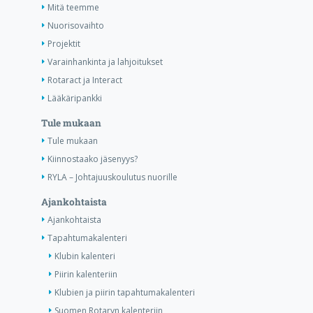
Mitä teemme
Nuorisovaihto
Projektit
Varainhankinta ja lahjoitukset
Rotaract ja Interact
Lääkäripankki
Tule mukaan
Tule mukaan
Kiinnostaako jäsenyys?
RYLA – Johtajuuskoulutus nuorille
Ajankohtaista
Ajankohtaista
Tapahtumakalenteri
Klubin kalenteri
Piirin kalenteriin
Klubien ja piirin tapahtumakalenteri
Suomen Rotaryn kalenteriin