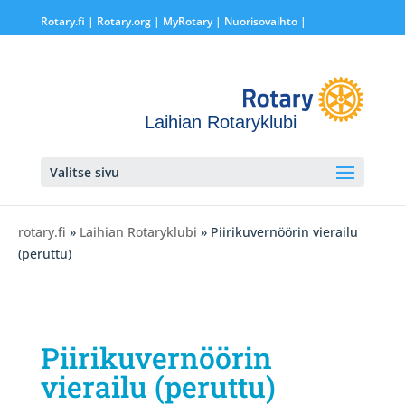
Rotary.fi
|
Rotary.org
|
MyRotary |
Nuorisovaihto
|
Laihian Rotaryklubi
Valitse sivu
rotary.fi
»
Laihian Rotaryklubi
» Piirikuvernöörin vierailu
(peruttu)
Piirikuvernöörin
vierailu (peruttu)