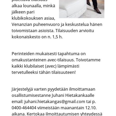
alkaa lounaalla, minkä
jälkeen pari
klubikokouksen asiaa,
Venanzian puheenvuoro ja keskustelua hänen
toivomistaan asioista. Tilaisuuden arvioitu
kokonaiskesto on n. 1,5 h.
Perinteiden mukaisesti tapahtuma on
omakustanteinen avec-tilaisuus. Toivotamme
kaikki klubilaiset (avec) lämpimästi
tervetulleeksi tähän tilaisuuteen!
Järjestelyjä varten pyydetään ilmoittamaan
osallistumisestanne Juhani Hietakankaalle
email: juhani.hietakangas@gmail.com tai p.
0400-464404 viimeistään maanantain 12.10.
aikana. Kertokaa ilmoittautumisen yhteydessä