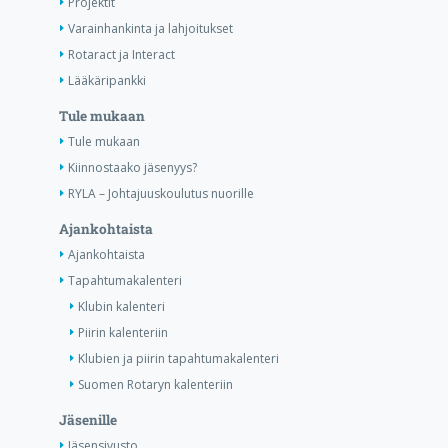
Projektit
Varainhankinta ja lahjoitukset
Rotaract ja Interact
Lääkäripankki
Tule mukaan
Tule mukaan
Kiinnostaako jäsenyys?
RYLA – Johtajuuskoulutus nuorille
Ajankohtaista
Ajankohtaista
Tapahtumakalenteri
Klubin kalenteri
Piirin kalenteriin
Klubien ja piirin tapahtumakalenteri
Suomen Rotaryn kalenteriin
Jäsenille
Jäsensivusto