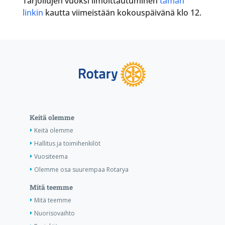
Tarjoilujen vuoksi ilmoittautuminen
tämän
linkin
kautta viimeistään kokouspäivänä klo 12.
Keitä olemme
Keitä olemme
Hallitus ja toimihenkilöt
Vuositeema
Olemme osa suurempaa Rotarya
Mitä teemme
Mitä teemme
Nuorisovaihto