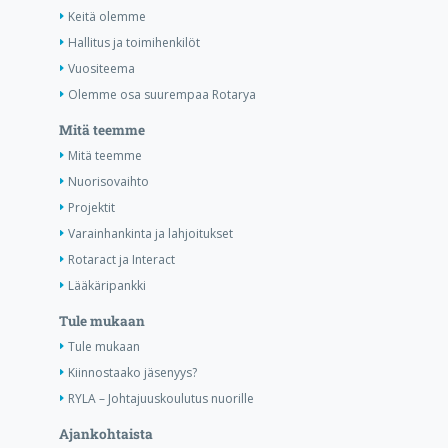
Keitä olemme
Hallitus ja toimihenkilöt
Vuositeema
Olemme osa suurempaa Rotarya
Mitä teemme
Mitä teemme
Nuorisovaihto
Projektit
Varainhankinta ja lahjoitukset
Rotaract ja Interact
Lääkäripankki
Tule mukaan
Tule mukaan
Kiinnostaako jäsenyys?
RYLA – Johtajuuskoulutus nuorille
Ajankohtaista