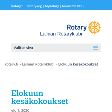
Rotary.fi
|
Rotary.org
|
MyRotary |
Nuorisovaihto
|
Laihian Rotaryklubi
Valitse sivu
rotary.fi
»
Laihian Rotaryklubi
» Elokuun kesäkokoukset
Elokuun
kesäkokoukset
elo 1, 2020