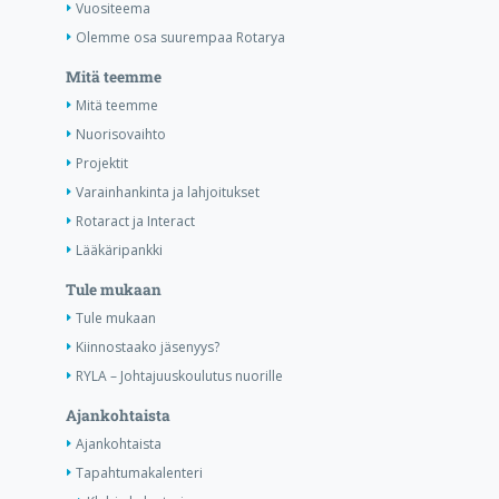
Vuositeema
Olemme osa suurempaa Rotarya
Mitä teemme
Mitä teemme
Nuorisovaihto
Projektit
Varainhankinta ja lahjoitukset
Rotaract ja Interact
Lääkäripankki
Tule mukaan
Tule mukaan
Kiinnostaako jäsenyys?
RYLA – Johtajuuskoulutus nuorille
Ajankohtaista
Ajankohtaista
Tapahtumakalenteri