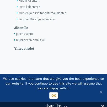
Klubin kalenteri
Piirin kalenteriin
Klubien ja piirin tapahtumakalenteri
Suomen Rotaryn kalenteriin
Jäsenille
Jäsensivusto
Klubilaisten oma sivu
Yhteystiedot
We use cookies to ensure that we give you the best experience on
Copyright © Suomen Rotarypalvelu ry 2026 |
our website. If you continue to use this site we will assume that
Jäsentietojärjestelmän tietosuojaseloste
|
Henkilötietojen
you are happy with it.
käsittely Rotarytoiminnassa
OK
Share This