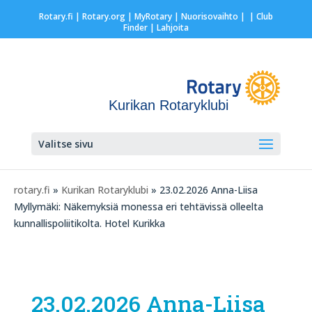
Rotary.fi
|
Rotary.org
|
MyRotary |
Nuorisovaihto
|
| Club
Finder
| Lahjoita
Kurikan Rotaryklubi
Valitse sivu
rotary.fi
»
Kurikan Rotaryklubi
» 23.02.2026 Anna-Liisa
Myllymäki: Näkemyksiä monessa eri tehtävissä olleelta
kunnallispoliitikolta. Hotel Kurikka
23.02.2026 Anna-Liisa