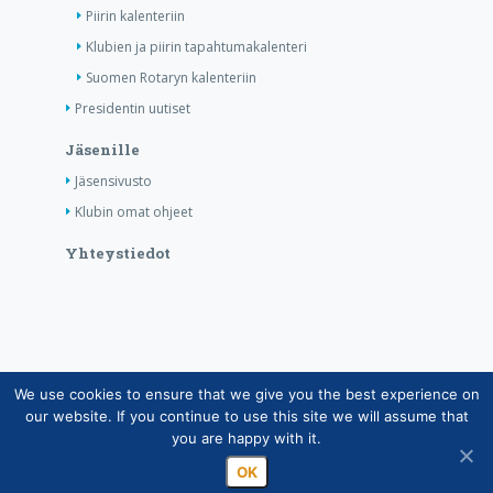
Piirin kalenteriin
Klubien ja piirin tapahtumakalenteri
Suomen Rotaryn kalenteriin
Presidentin uutiset
Jäsenille
Jäsensivusto
Klubin omat ohjeet
Yhteystiedot
We use cookies to ensure that we give you the best experience on
Copyright © Suomen Rotarypalvelu ry 2026 |
our website. If you continue to use this site we will assume that
Jäsentietojärjestelmän tietosuojaseloste
|
Henkilötietojen
you are happy with it.
käsittely Rotarytoiminnassa
OK