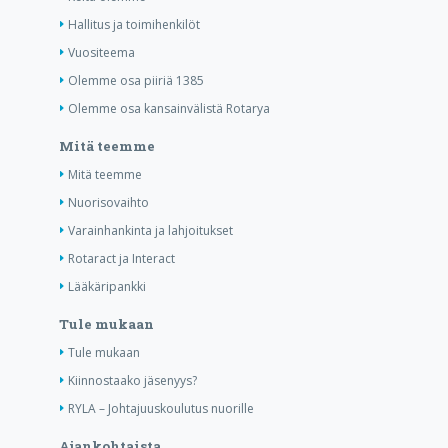
Hallitus ja toimihenkilöt
Vuositeema
Olemme osa piiriä 1385
Olemme osa kansainvälistä Rotarya
Mitä teemme
Mitä teemme
Nuorisovaihto
Varainhankinta ja lahjoitukset
Rotaract ja Interact
Lääkäripankki
Tule mukaan
Tule mukaan
Kiinnostaako jäsenyys?
RYLA – Johtajuuskoulutus nuorille
Ajankohtaista