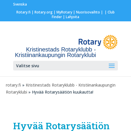
Svenska
Rotary.fi
|
Rotary.org
|
MyRotary |
Nuorisovaihto
|
| Club
Finder
| Lahjoita
Kristinestads Rotaryklubb -
Kristiinankaupungin Rotaryklubi
Valitse sivu
rotary.fi
»
Kristinestads Rotaryklubb - Kristiinankaupungin
Rotaryklubi
» Hyvää Rotarysäätiön kuukautta!
Hyvää Rotarysäätiön