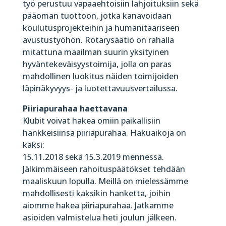
työ perustuu vapaaehtoisiin lahjoituksiin sekä
pääoman tuottoon, jotka kanavoidaan
koulutusprojekteihin ja humanitaariseen
avustustyöhön. Rotarysäätiö on rahalla
mitattuna maailman suurin yksityinen
hyväntekeväisyystoimija, jolla on paras
mahdollinen luokitus näiden toimijoiden
läpinäkyvyys- ja luotettavuusvertailussa.
Piiriapurahaa haettavana
Klubit voivat hakea omiin paikallisiin
hankkeisiinsa piiriapurahaa. Hakuaikoja on
kaksi:
15.11.2018 sekä 15.3.2019 mennessä.
Jälkimmäiseen rahoituspäätökset tehdään
maaliskuun lopulla. Meillä on mielessämme
mahdollisesti kaksikin hanketta, joihin
aiomme hakea piiriapurahaa. Jatkamme
asioiden valmistelua heti joulun jälkeen.