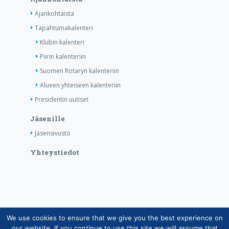
Ajankohtaista
Tapahtumakalenteri
Klubin kalenteri
Piirin kalenteriin
Suomen Rotaryn kalenteriin
Alueen yhteiseen kalenteriin
Presidentin uutiset
Jäsenille
Jäsensivusto
Yhteystiedot
We use cookies to ensure that we give you the best experience on
Copyright © Suomen Rotarypalvelu ry 2026 |
our website. If you continue to use this site we will assume that