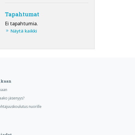
Tapahtumat
Ei tapahtumia.
Näytä kaikki
ukaan
kaan
aako jäsenyys?
ohtajuuskoulutus nuorille
iedot