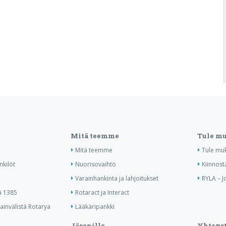
Mitä teemme
Tule m
Mitä teemme
Tule mu
nkilöt
Nuorisovaihto
Kiinnost
Varainhankinta ja lahjoitukset
RYLA – J
ä 1385
Rotaract ja Interact
invälistä Rotarya
Lääkäripankki
Jäsenille
Yhteyst