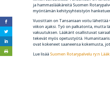
ja hammaslääkäreitä Suomen Rotarypalv
myöntämän kehitysyhteistyön hanketuen
Vuosittain on Tansaniaan voitu lähettä
viikon ajaksi. Työ on palkatonta, mutta l
vakuutuksen. Lääkärit osallistuvat sairaala
tekevät myös opetustyötä. Humanitaarise
ovat kokeneet saaneensa kokemusta, jota
Lue lisää
Suomen Rotarypalvelu ry:n Lääk