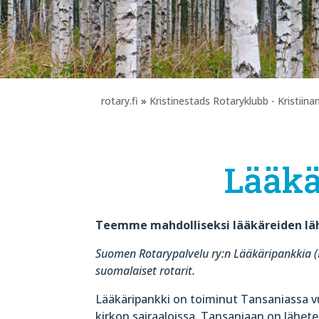
rotary.fi
»
Kristinestads Rotaryklubb - Kristiin
Lääkä
Teemme mahdolliseksi lääkäreiden lä
Suomen Rotarypalvelu ry:n Lääkäripankkia (R
suomalaiset rotarit.
Lääkäripankki on toiminut Tansaniassa v
kirkon sairaaloissa. Tansaniaan on lähete