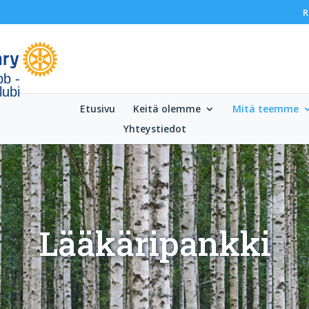
R
bb -
lubi
Etusivu
Keitä olemme
Mitä teemme
Yhteystiedot
Lääkäripankki