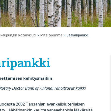
ankaupungin Rotaryklubi
»
Mitä teemme
» Lääkäripankki
ripankki
hettämisen kehitysmaihin
otary Doctor Bank of Finland) rahoittavat kaikki
uodesta 2002 Tansanian evankelisluterilaisen
tty Lääkäripankin kautta vapaaehtoisia lääkäreitä