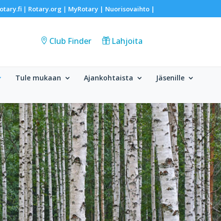
otary.fi
Rotary.org
MyRotary |
Nuorisovaihto
|
|
|
Club Finder
Lahjoita
Tule mukaan
Ajankohtaista
Jäsenille