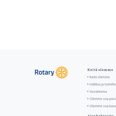
Keitä olemme
Keitä olemme
Hallitus ja toimihe
Vuositeema
Olemme osa piiri
Olemme osa kansa
Ajankohtaista