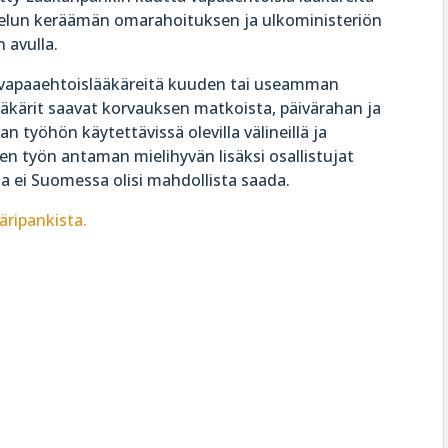
elun keräämän omarahoituksen ja ulkoministeriön
 avulla.
ä vapaaehtoislääkäreitä kuuden tai useamman
ääkärit saavat korvauksen matkoista, päivärahan ja
n työhön käytettävissä olevilla välineillä ja
n työn antaman mielihyvän lisäksi osallistujat
 ei Suomessa olisi mahdollista saada.
äripankista.