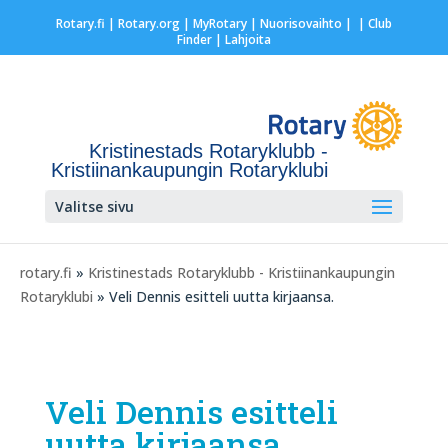
Rotary.fi
|
Rotary.org
|
MyRotary |
Nuorisovaihto
|
| Club
Finder
| Lahjoita
Kristinestads Rotaryklubb -
Kristiinankaupungin Rotaryklubi
Valitse sivu
rotary.fi
»
Kristinestads Rotaryklubb - Kristiinankaupungin
Rotaryklubi
» Veli Dennis esitteli uutta kirjaansa.
Veli Dennis esitteli
uutta kirjaansa.