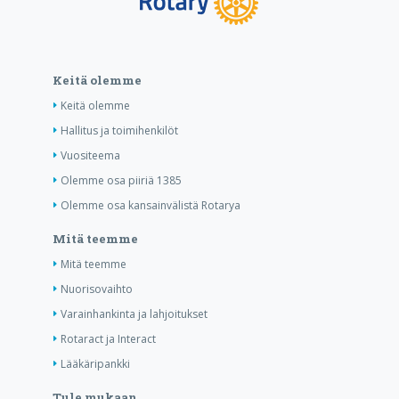
Keitä olemme
Keitä olemme
Hallitus ja toimihenkilöt
Vuositeema
Olemme osa piiriä 1385
Olemme osa kansainvälistä Rotarya
Mitä teemme
Mitä teemme
Nuorisovaihto
Varainhankinta ja lahjoitukset
Rotaract ja Interact
Lääkäripankki
Tule mukaan