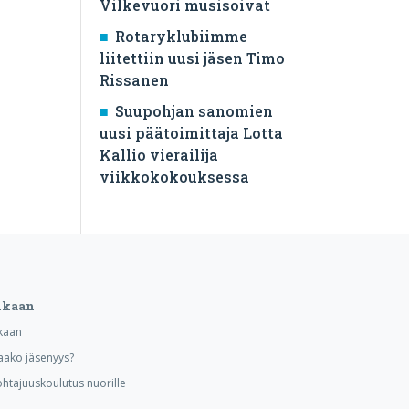
Vilkevuori musisoivat
Rotaryklubiimme
liitettiin uusi jäsen Timo
Rissanen
Suupohjan sanomien
uusi päätoimittaja Lotta
Kallio vierailija
viikkokokouksessa
ukaan
kaan
aako jäsenyys?
ohtajuuskoulutus nuorille