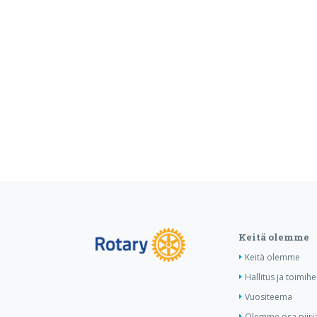
Keitä olemme
Keitä olemme
Hallitus ja toimihe
Vuositeema
Olemme osa piiri