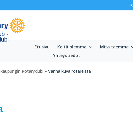
R
bb -
lubi
Etusivu
Keitä olemme
Mitä teemme
Yhteystiedot
ankaupungin Rotaryklubi
» Vanha kuva rotareista
a