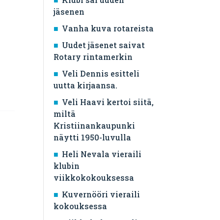
jäsenen
Vanha kuva rotareista
Uudet jäsenet saivat
Rotary rintamerkin
Veli Dennis esitteli
uutta kirjaansa.
Veli Haavi kertoi siitä,
miltä
Kristiinankaupunki
näytti 1950-luvulla
Heli Nevala vieraili
klubin
viikkokokouksessa
Kuvernööri vieraili
kokouksessa