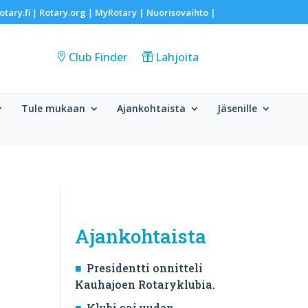
otary.fi
Rotary.org
MyRotary |
Nuorisovaihto
|
|
|
Club Finder
Lahjoita
Tule mukaan
Ajankohtaista
Jäsenille
Ajankohtaista
Presidentti onnitteli
Kauhajoen Rotaryklubia.
Klubi sai uuden