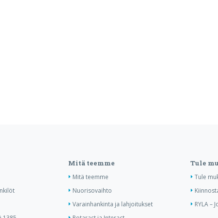
Mitä teemme
Tule m
Mitä teemme
Tule mu
nkilöt
Nuorisovaihto
Kiinnost
Varainhankinta ja lahjoitukset
RYLA – J
ä 1385
Rotaract ja Interact