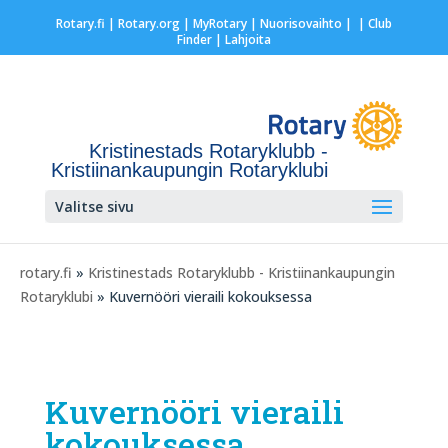
Rotary.fi
|
Rotary.org
|
MyRotary |
Nuorisovaihto
|
| Club
Finder
| Lahjoita
Kristinestads Rotaryklubb -
Kristiinankaupungin Rotaryklubi
Valitse sivu
rotary.fi
»
Kristinestads Rotaryklubb - Kristiinankaupungin
Rotaryklubi
» Kuvernööri vieraili kokouksessa
Kuvernööri vieraili
kokouksessa