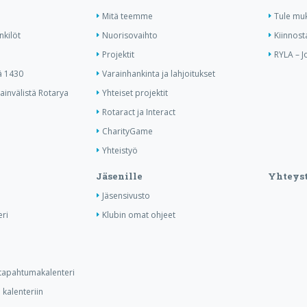
Mitä teemme
Tule mu
nkilöt
Nuorisovaihto
Kiinnost
Projektit
RYLA – J
ä 1430
Varainhankinta ja lahjoitukset
invälistä Rotarya
Yhteiset projektit
Rotaract ja Interact
CharityGame
Yhteistyö
Jäsenille
Yhteyst
Jäsensivusto
ri
Klubin omat ohjeet
n tapahtumakalenteri
kalenteriin