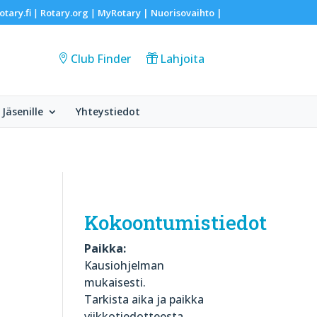
otary.fi
Rotary.org
MyRotary |
Nuorisovaihto
|
|
|
Club Finder
Lahjoita
Jäsenille
Yhteystiedot
Kokoontumistiedot
Paikka:
Kausiohjelman
mukaisesti.
Tarkista aika ja paikka
viikkotiedotteesta