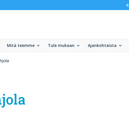
R
Mitä teemme
Tule mukaan
Ajankohtaista
hjola
jola