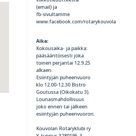
(email) ja
fb-sivultamme
www.facebook.com/rotarykouvola
Aika:
Kokousaika- ja paikka:
pääsääntöisesti joka
toinen perjantai 12.9.25
alkaen.
Esiintyjän puheenvuoro
klo 12.00-12.30 Bistro
Goutussa (Oikokatu 3).
Lounasmahdollisuus
joko ennen tai jälkeen
esiintyjän puheenvuoron.
Kouvolan Rotaryklubi ry
Y-tunnus 3280195-3