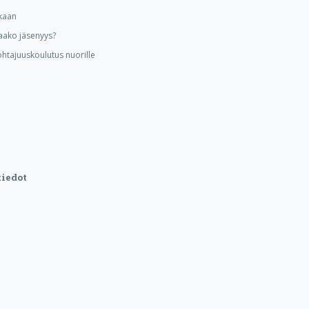
kaan
aako jäsenyys?
ohtajuuskoulutus nuorille
iedot