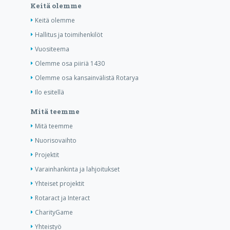
Keitä olemme
Keitä olemme
Hallitus ja toimihenkilöt
Vuositeema
Olemme osa piiriä 1430
Olemme osa kansainvälistä Rotarya
Ilo esitellä
Mitä teemme
Mitä teemme
Nuorisovaihto
Projektit
Varainhankinta ja lahjoitukset
Yhteiset projektit
Rotaract ja Interact
CharityGame
Yhteistyö