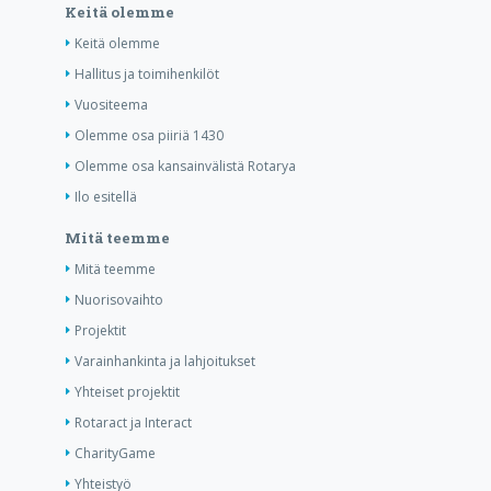
Keitä olemme
Keitä olemme
Hallitus ja toimihenkilöt
Vuositeema
Olemme osa piiriä 1430
Olemme osa kansainvälistä Rotarya
Ilo esitellä
Mitä teemme
Mitä teemme
Nuorisovaihto
Projektit
Varainhankinta ja lahjoitukset
Yhteiset projektit
Rotaract ja Interact
CharityGame
Yhteistyö