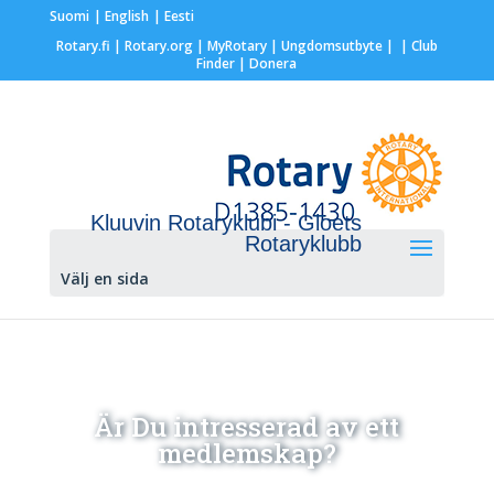
Suomi
English
Eesti
Rotary.fi
|
Rotary.org
|
MyRotary |
Ungdomsutbyte
|
| Club
Finder
| Donera
Kluuvin Rotaryklubi - Gloets
Rotaryklubb
Välj en sida
Är Du intresserad av ett
medlemskap?