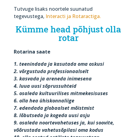
Tutvuge lisaks noortele suunatud
tegevustega,
Interacti ja Rotaractiga.
Kümme head põhjust olla
rotar
Rotarina saate
1. teenindada ja kasutada oma oskusi
2. võrgustuda professionaalselt
3. kasvada ja areneda inimesena
4. luua uusi sõprussuhteid
5. osaleda kultuurilises mitmekesisuses
6. olla hea ühiskonnaliige
7. edendada globaalset mõistmist
8. lõbutseda ja kogeda uusi asju
9. osaleda noortevahetuses ja, kui soovite,
võõrustada vahetusõpilasi oma kodus