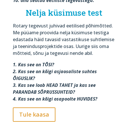
10. olla seotud eetiliste tegevustega.
Nelja küsimuse test
Rotary tegevust juhivad eetilised põhimõtted.
Me püüame proovida nelja küsimuse testiga
edastada häid tavasid vastastikuse suhtlemise
ja teenindusprojektide osas. Uurige siis oma
mõtteid, sõnu ja tegevusi nende abil.
1. Kas see on TÕSI?
2. Kas see on kõigi asjaosaliste suhtes
ÕIGUSLIK?
3. Kas see loob HEAD TAHET ja kas see
PARANDAB SÕPRUSSUHTEID?
4. Kas see on kõigi osapoolte HUVIDES?
Tule kaasa