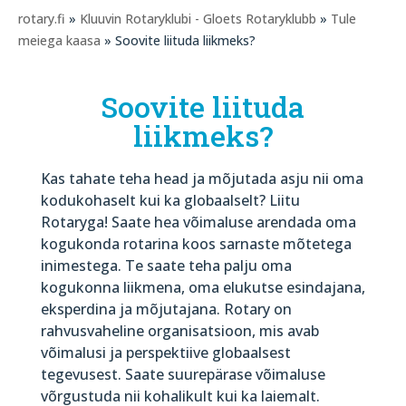
rotary.fi
»
Kluuvin Rotaryklubi - Gloets Rotaryklubb
»
Tule
meiega kaasa
» Soovite liituda liikmeks?
Soovite liituda
liikmeks?
Kas tahate teha head ja mõjutada asju nii oma
kodukohaselt kui ka globaalselt? Liitu
Rotaryga! Saate hea võimaluse arendada oma
kogukonda rotarina koos sarnaste mõtetega
inimestega. Te saate teha palju oma
kogukonna liikmena, oma elukutse esindajana,
eksperdina ja mõjutajana. Rotary on
rahvusvaheline organisatsioon, mis avab
võimalusi ja perspektiive globaalsest
tegevusest. Saate suurepärase võimaluse
võrgustuda nii kohalikult kui ka laiemalt.