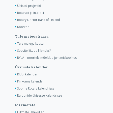
Ûhised projektid
Rotaract ja Interact
Rotary Doctor Bank of Finland
Koostöö
Tule meiega kaasa
Tule meiega kaasa
Soovite liituda liikmeks?
RYLA – noortele mõeldud juhtimiskoolitus
Ürituste kalender
Klubi kalender
Piirkonna kalender
Soome Rotary kalendrisse
Rajoonide ühisesse kalendrisse
Liikmetele
Liikmete leheküljed