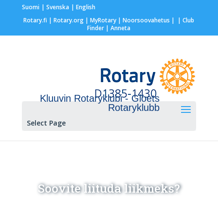
Suomi
Svenska
English
Rotary.fi
|
Rotary.org
|
MyRotary |
Noorsoovahetus
|
| Club
Finder
| Anneta
Kluuvin Rotaryklubi - Gloets
Rotaryklubb
Select Page
Soovite liituda liikmeks?