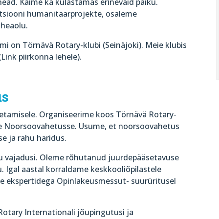
ead. Käime ka külastamas erinevaid paiku.
siooni humanitaarprojekte, osaleme
 heaolu.
imi on Törnävä Rotary-klubi (Seinäjoki). Meie klubis
Link piirkonna lehele).
us
tamisele. Organiseerime koos Törnävä Rotary-
sse Noorsoovahetusse. Usume, et noorsoovahetus
e ja rahu haridus.
gu vajadusi. Oleme rõhutanud juurdepääsetavuse
u. Igal aastal korraldame keskkooliõpilastele
de ekspertidega Opinlakeusmessut- suurüritusel
tary Internationali jõupingutusi ja