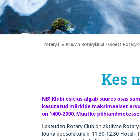
rotary.fi
»
Kluuvin Rotaryklubi - Gloets Rotaryk
Kes 
NB! Klubi esitlus algab suures osas sam
kasutatud märkide maksimaalset arvu 
on 1400-2000. Muutke põhiandmetesse 
Lakeuden Rotary Club on aktiivne Rotary
lõuna koosolekule kl 11.30-12.30 Hotell-