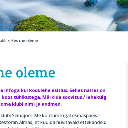
lubb
» Kes me oleme
me oleme
a infoga kui kodulehe esitlus. Selles näites on
koos tühikutega. Märkide soovitus / lehekülg
oma klubi nimi ja andmed.
-klubi Seinäjoel. Me kohtume igal esmaspäeval
 Restoran Almas, et kuulda huvitavaid ettekandeid