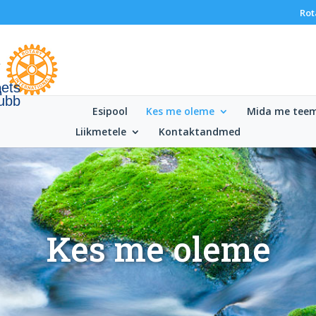
Rot
oets
lubb
Esipool
Kes me oleme
Mida me tee
Liikmetele
Kontaktandmed
Kes me oleme