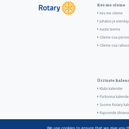
Kes me oleme
Kes me oleme
Juhatus ja esindaj
Aasta teema
Oleme osa piiron
Oleme osa rahvusv
Ürituste kalen
Klubi kalender
Piirkonna kalende
Soome Rotary kal
Rajoonide ühises
We use cookies to ensure that we give you the