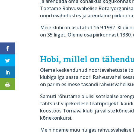
ja arendada oma kohalikus kogukonnas h
Toetame Rahvusvahelise Rotaryorganisat
noortevahetustes ja arendame piirkonna
Meie klubi on asutatud 16.9.1982. Klubi n
on 35 liiget. Oleme osa piirkonnast 1380. (
Hobi, millel on tähend
Oleme keskendunud noortevahetuste toe
klubiga iga aasta noori Rahvusvahelise
on parim esimese tasandi rahvusvahelisus
Samuti rõhutame olulisi sotsiaalse aren
tähtsust viipekeelese teatriprojekti kaud
koostöös Törnävä klubi ja väliste kõnesi
kõnekonkursi.
Me hindame muu hulgas rahvusvahelise Ro