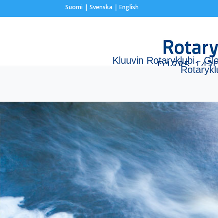
Suomi
Svenska
English
Kluuvin Rotaryklubi - Gl
Rotaryk