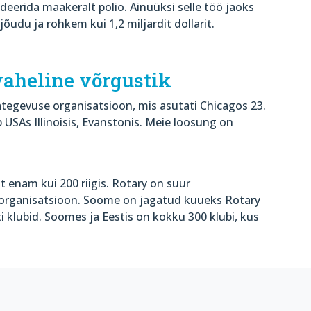
ideerida maakeralt polio. Ainuüksi selle töö jaoks
õudu ja rohkem kui 1,2 miljardit dollarit.
aheline võrgustik
tegevuse organisatsioon, mis asutati Chicagos 23.
b USAs Illinoisis, Evanstonis. Meie loosung on
st enam kui 200 riigis. Rotary on suur
 organisatsioon. Soome on jagatud kuueks Rotary
i klubid. Soomes ja Eestis on kokku 300 klubi, kus