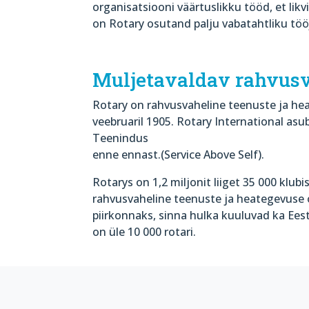
organisatsiooni väärtuslikku tööd, et likv
on Rotary osutand palju vabatahtliku tööj
Muljetavaldav rahvusv
Rotary on rahvusvaheline teenuste ja hea
veebruaril 1905. Rotary International asu
Teenindus
enne ennast.(Service Above Self).
Rotarys on 1,2 miljonit liiget 35 000 klubi
rahvusvaheline teenuste ja heategevuse
piirkonnaks, sinna hulka kuuluvad ka Eest
on üle 10 000 rotari.