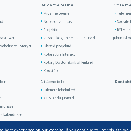
Mida me teeme
Tule me
Mida me teeme
Tule me
ad
Noorsoovahetus
Soovite l
Projektid
RYLA – 
nast 1420
Varade kogumine ja annetused
juhtimiskoo
ahelisest Rotaryst
Ûhised projektid
Rotaract ja Interact
Rotary Doctor Bank of Finland
Koostöö
der
Liikmetele
Kontak
Liikmete leheküljed
r
Klubi enda juhised
endrisse
se kalendrisse
 best experience on our website. If you continue to use this site we w