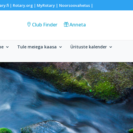
ary.fi
Rotary.org
MyRotary |
Noorsoovahetus
|
|
|
Club Finder
Anneta
me
Tule meiega kaasa
Ürituste kalender