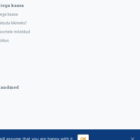
iega kaasa
iega kaasa
iituda liikmeks?
noortele mõeldud
litus
tandmed
ill assume that you are happy with it.
OK