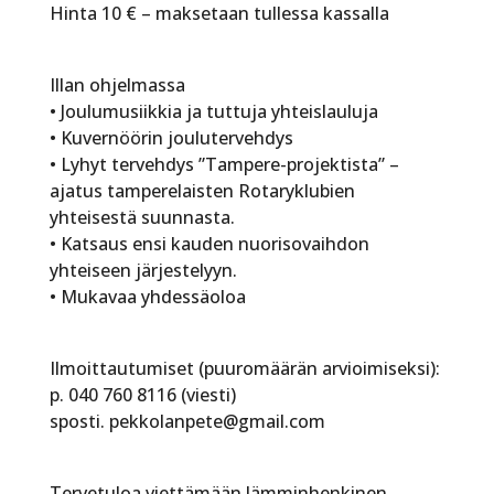
Hinta 10 € – maksetaan tullessa kassalla
Illan ohjelmassa
•⁠ ⁠Joulumusiikkia ja tuttuja yhteislauluja
•⁠ ⁠Kuvernöörin joulutervehdys
•⁠ ⁠Lyhyt tervehdys ”Tampere-projektista” –
ajatus tamperelaisten Rotaryklubien
yhteisestä suunnasta.
•⁠ ⁠Katsaus ensi kauden nuorisovaihdon
yhteiseen järjestelyyn.
•⁠ ⁠Mukavaa yhdessäoloa
Ilmoittautumiset (puuromäärän arvioimiseksi):
p. 040 760 8116 (viesti)
sposti. pekkolanpete@gmail.com
Tervetuloa viettämään lämminhenkinen,